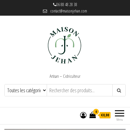
06 88 48 28 38
contact@maisonjehan.com
Artisan – Cidriculteur
0
€0,00
Menu