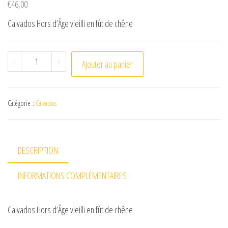
€
46,00
Calvados Hors d’Âge vieilli en fût de chêne
quantité de Calvados Hors d'Âge (10 ans) 70cl
-
+
Ajouter au panier
Catégorie :
Calvados
DESCRIPTION
INFORMATIONS COMPLÉMENTAIRES
Calvados Hors d’Âge vieilli en fût de chêne