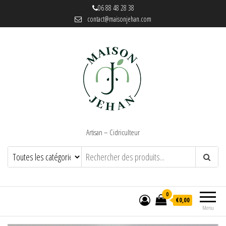
06 88 48 28 38
contact@maisonjehan.com
Artisan – Cidriculteur
0
€0,00
Menu