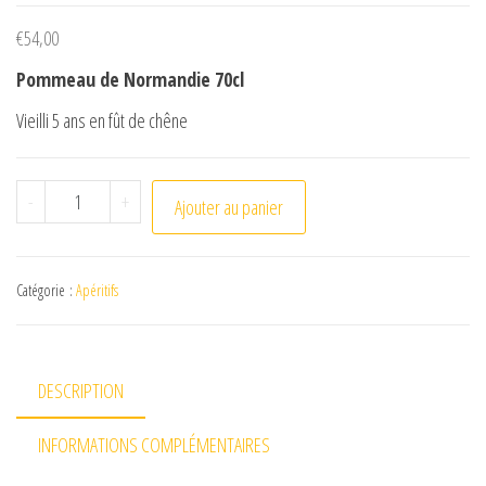
€
54,00
Pommeau de Normandie 70cl
Vieilli 5 ans en fût de chêne
quantité de Pommeau de Normandie 70cl 3 bouteilles
-
+
Ajouter au panier
Catégorie :
Apéritifs
DESCRIPTION
INFORMATIONS COMPLÉMENTAIRES