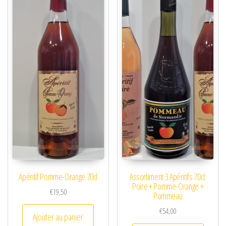
Apéritif Pomme-Orange 70cl
Assortiment 3 Apéritifs 70cl:
Poire + Pomme-Orange +
€
19,50
Pommeau
€
54,00
Ajouter au panier